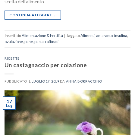
scelta dell’alimento.
CONTINUA A LEGGERE
→
Inserito in
Alimentazione & Fertilità
|
Taggato
Alimenti
,
amaranto
,
insulina
,
ovulazione
,
pane
,
pasta
,
raffinati
RICETTE
Un castagnaccio per colazione
PUBBLICATO IL
LUGLIO 17, 2019
DA
ANNA BORRACCINO
17
Lug