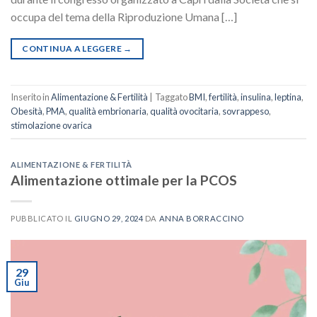
occupa del tema della Riproduzione Umana […]
CONTINUA A LEGGERE
→
Inserito in
Alimentazione & Fertilità
|
Taggato
BMI
,
fertilità
,
insulina
,
leptina
,
Obesità
,
PMA
,
qualità embrionaria
,
qualità ovocitaria
,
sovrappeso
,
stimolazione ovarica
ALIMENTAZIONE & FERTILITÀ
Alimentazione ottimale per la PCOS
PUBBLICATO IL
GIUGNO 29, 2024
DA
ANNA BORRACCINO
29
Giu