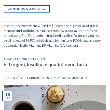
CONTINUA A LEGGERE
→
Inserito in
Alimentazione & Fertilità
|
Taggato
acidi grassi
,
acidi grassi
monoinsaturi
,
acido folico
,
alfa tocoferolo
,
Avocado
,
avocado al forno
,
brassicacee
,
Crucifere
,
endometriosi
,
fertilità
,
fibre
,
folato
,
gravidanza
,
insulina
,
legumi
,
MUFA
,
patologie autoimmunitarie
,
PCOS
,
potassio
,
pre-
eclampsia
,
ricette
,
Vitamina B9
,
Vitamina C
,
Vitamina E
ALIMENTAZIONE & FERTILITÀ
Estrogeni, Insulina e qualità ovocitaria
PUBBLICATO IL
FEBBRAIO 18, 2020
DA
ANNA BORRACCINO
18
Feb