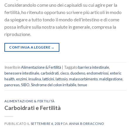
Considerandolo come uno dei capisaldi su cui agire per la
fertilità, ho ritenuto opportuno scrivere più articoli in modo
da spiegare a tutto tondo il mondo dell’intestino e di come
possa influire sulla nostra salute in generale, compresa la
riproduzione.
CONTINUA A LEGGERE
→
Inserito in
Alimentazione & Fertilità
|
Taggato
barriera intestinale
,
benessere intestinale
,
carboidrati
,
cieco
,
duodeno
,
endometriosi
,
enteric
health
,
enzimi
,
insulina
,
latticini
,
lattosio
,
malassorbimento
,
maldigestione
,
pancreas
,
SIBO
,
Sindrome del colon irritabile
,
tenue
ALIMENTAZIONE & FERTILITÀ
Carboidrati e Fertilità
PUBBLICATO IL
SETTEMBRE 6, 2019
DA
ANNA BORRACCINO