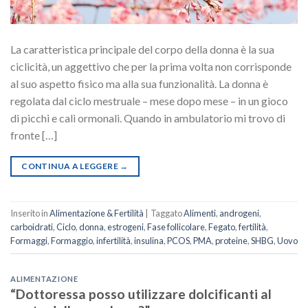
La caratteristica principale del corpo della donna è la sua
ciclicità, un aggettivo che per la prima volta non corrisponde
al suo aspetto fisico ma alla sua funzionalità. La donna è
regolata dal ciclo mestruale – mese dopo mese – in un gioco
di picchi e cali ormonali. Quando in ambulatorio mi trovo di
fronte […]
CONTINUA A LEGGERE
→
Inserito in
Alimentazione & Fertilità
|
Taggato
Alimenti
,
androgeni
,
carboidrati
,
Ciclo
,
donna
,
estrogeni
,
Fase follicolare
,
Fegato
,
fertilità
,
Formaggi
,
Formaggio
,
infertilità
,
insulina
,
PCOS
,
PMA
,
proteine
,
SHBG
,
Uovo
ALIMENTAZIONE
“Dottoressa posso utilizzare dolcificanti al