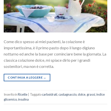
Come dico spesso ai miei pazienti, la colazione è
importantissima, è il primo pasto dopo il lungo digiuno
notturno ed anche la base per cominciare bene la giornata. La
classica colazione dolce, mi spiace dirlo per i grandi
sostenitori, ma non è corretta.
CONTINUA A LEGGERE
→
Inserito in
Ricette
|
Taggato
carboidrati
,
castagnaccio
,
dolce
,
grassi
,
indice
glicemico
,
insulina