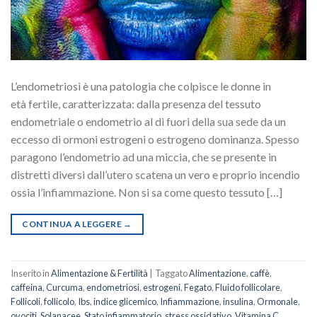
L’endometriosi è una patologia che colpisce le donne in
età fertile, caratterizzata: dalla presenza del tessuto
endometriale o endometrio al di fuori della sua sede da un
eccesso di ormoni estrogeni o estrogeno dominanza. Spesso
paragono l’endometrio ad una miccia, che se presente in
distretti diversi dall’utero scatena un vero e proprio incendio
ossia l’infiammazione. Non si sa come questo tessuto […]
CONTINUA A LEGGERE
→
Inserito in
Alimentazione & Fertilità
|
Taggato
Alimentazione
,
caffè
,
caffeina
,
Curcuma
,
endometriosi
,
estrogeni
,
Fegato
,
Fluido follicolare
,
Follicoli
,
follicolo
,
Ibs
,
indice glicemico
,
Infiammazione
,
insulina
,
Ormonale
,
ovociti
,
Solanacee
,
Stato infiammatorio
,
stress ossidativo
,
Vitamina C
,