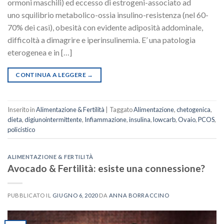
ormoni maschili) ed eccesso di estrogeni-associato ad
uno squilibrio metabolico-ossia insulino-resistenza (nel 60-
70% dei casi), obesità con evidente adiposità addominale,
difficoltà a dimagrire e iperinsulinemia. E’ una patologia
eterogenea e in […]
CONTINUA A LEGGERE
→
Inserito in
Alimentazione & Fertilità
|
Taggato
Alimentazione
,
chetogenica
,
dieta
,
digiunointermittente
,
Infiammazione
,
insulina
,
lowcarb
,
Ovaio
,
PCOS
,
policistico
ALIMENTAZIONE & FERTILITÀ
Avocado & Fertilità: esiste una connessione?
PUBBLICATO IL
GIUGNO 6, 2020
DA
ANNA BORRACCINO