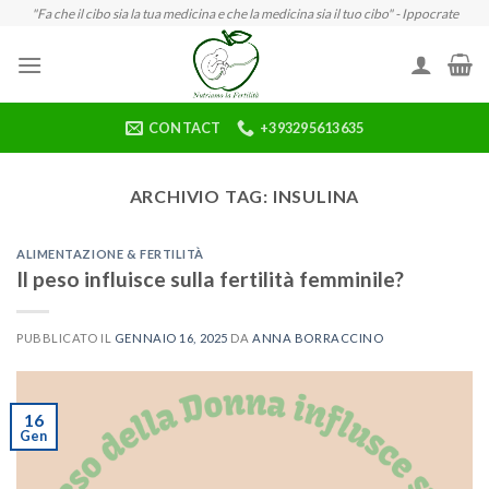
Skip
"Fa che il cibo sia la tua medicina e che la medicina sia il tuo cibo" - Ippocrate
to
content
CONTACT
+393295613635
ARCHIVIO TAG:
INSULINA
ALIMENTAZIONE & FERTILITÀ
Il peso influisce sulla fertilità femminile?
PUBBLICATO IL
GENNAIO 16, 2025
DA
ANNA BORRACCINO
16
Gen