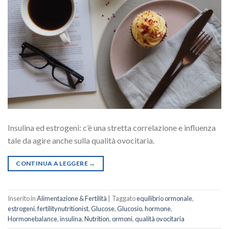
Insulina ed estrogeni: c’è una stretta correlazione e influenza
tale da agire anche sulla qualità ovocitaria.
CONTINUA A LEGGERE
→
Inserito in
Alimentazione & Fertilità
|
Taggato
equilibrio ormonale
,
estrogeni
,
fertilitynutritionist
,
Glucose
,
Glucosio
,
hormone
,
Hormonebalance
,
insulina
,
Nutrition
,
ormoni
,
qualità ovocitaria