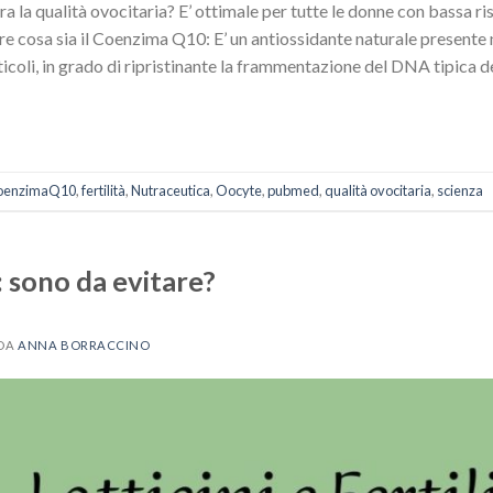
 la qualità ovocitaria? E’ ottimale per tutte le donne con bassa ri
re cosa sia il Coenzima Q10: E’ un antiossidante naturale presente n
esticoli, in grado di ripristinante la frammentazione del DNA tipica d
oenzimaQ10
,
fertilità
,
Nutraceutica
,
Oocyte
,
pubmed
,
qualità ovocitaria
,
scienza
à: sono da evitare?
DA
ANNA BORRACCINO