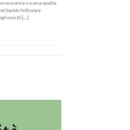
serva ovarica o scarsa qualità
el liquido follicolare
egli ovociti […]