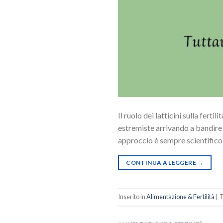
Il ruolo dei latticini sulla fert
estremiste arrivando a bandire i
approccio è sempre scientifico 
CONTINUA A LEGGERE
→
Inserito in
Alimentazione & Fertilità
|
T