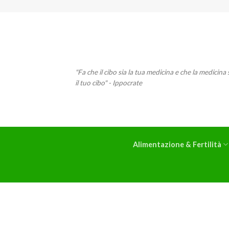
Skip
to
content
"Fa che il cibo sia la tua medicina e che la medicina 
il tuo cibo" - Ippocrate
Alimentazione & Fertilità