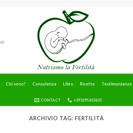
sia
Chi sono?
Consulenza
Libro
Ricette
Testimonianze 
CONTACT
+393295613635
ARCHIVIO TAG:
FERTILITÀ