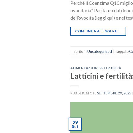
Perchè il Coenzima Q10 migliora
ovocitaria? Partiamo dal defini
dell’ovocita (leggi qui) e nei t
CONTINUA A LEGGERE
→
Inserito in
Uncategorized
|
Taggato
C
ALIMENTAZIONE & FERTILITÀ
Latticini e fertilit
PUBBLICATO IL
SETTEMBRE 29, 2025
29
Set