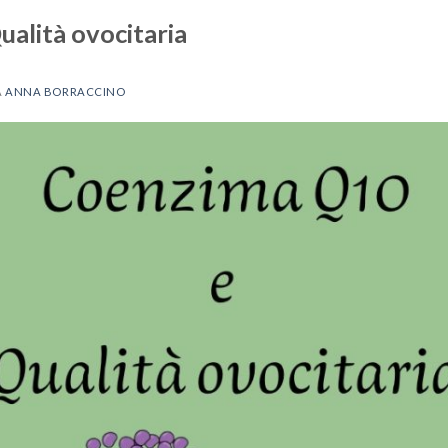
alità ovocitaria
A
ANNA BORRACCINO