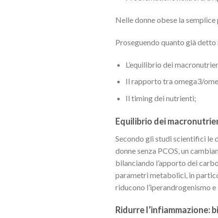
Nelle donne obese la semplice pe
Proseguendo quanto già detto n
L’equilibrio dei macronutrien
Il rapporto tra omega3/omega
Il timing dei nutrienti;
Equilibrio dei macronutrie
Secondo gli studi scientifici l
donne senza PCOS, un cambiame
bilanciando l’apporto dei carbo
parametri metabolici, in partico
riducono l’iperandrogenismo e l’
Ridurre l’infiammazione: b