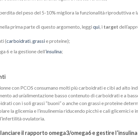
rdita del peso del 5-10% migliora la funzionalità riproduttiva e la s
ella prima parte di questo argomento, leggi
qui
, i
target
dell’appr
ti (
carboidrati
,
grassi
e proteine);
 6 e la gestione dell’
insulina
;
nti
e donne con PCOS consumano molti più carboidrati e cibi ad alto ind
nto ad un’alimentazione basso contenuto di carboidrati e a basso
idrati con i soli grassi “buoni” o anche con grassi e proteine dete
lare la glicemia e l’insulinemia riducendo picchi e cali glicemici e in
infertilità ovulatoria.
ilanciare il rapporto omega3/omega6 e gestire l’insulina