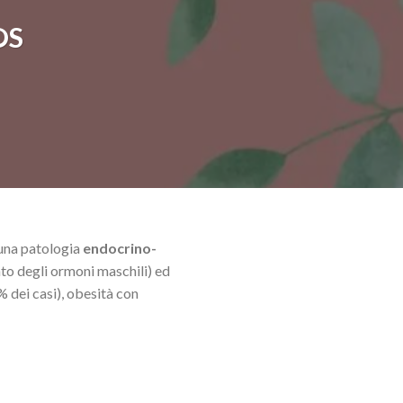
OS
 una patologia
endocrino-
o degli ormoni maschili) ed
% dei casi), obesità con