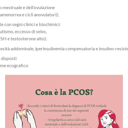
lo mestruale e dell’ovulazione
, amenorrea e cicli anovulatori);
e con segni clinici e biochimici:
utismo, eccesso di sebo,
FSH e testosterone alto);
esità addominale, iperinsulinemia compensatoria e insulino-resist
 disposti
same ecografico