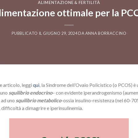
ALIMENTAZIONE & FERTILITÀ
limentazione ottimale per la PC
PUBBLICATO IL
GIUGNO 29, 2024
DA
ANNA BORRACCINO
 articolo, leggi
qui
, la Sindrome dell’Ovaio Policistico (o PCOS) è
a uno
squilibrio endocrino
– con evidente iperandrogenismo (aument
o ad uno
squilibrio metabolico
-ossia insulino-resistenza (nel 60-70
difficoltà a dimagrire e iperinsulinemia.