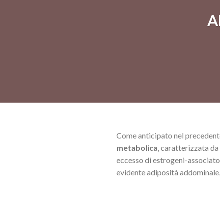
A
Come anticipato nel precedente
metabolica
, caratterizzata d
eccesso di estrogeni-associat
evidente adiposità addominale, 