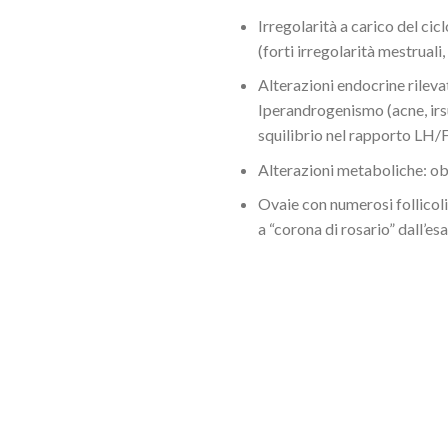
Irregolarità a carico del cic
(forti irregolarità mestruali
Alterazioni endocrine rilevat
Iperandrogenismo (acne, irs
squilibrio nel rapporto LH/
Alterazioni metaboliche: ob
Ovaie con numerosi follicoli
a “corona di rosario” dall’e