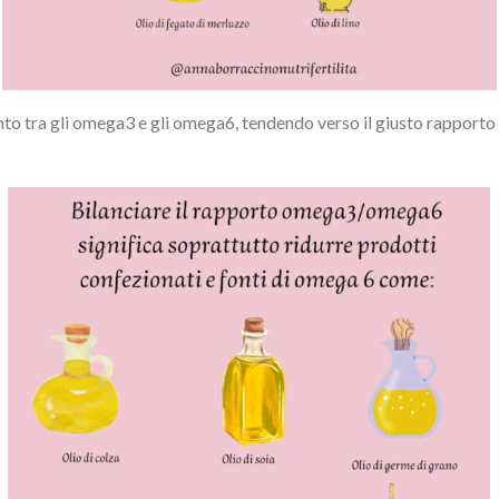
to tra gli omega3 e gli omega6, tendendo verso il giusto rapporto 