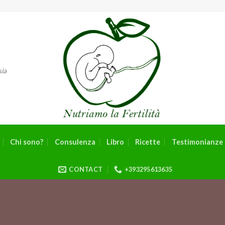
sia
Chi sono?
Consulenza
Libro
Ricette
Testimonianze 
CONTACT
+393295613635