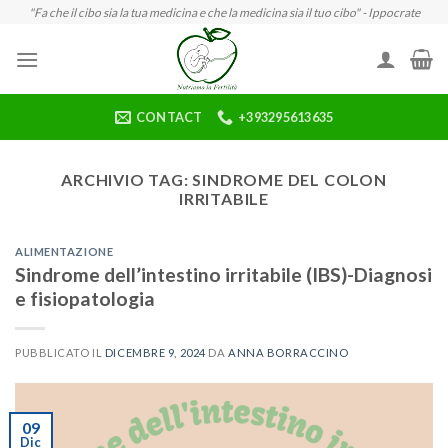
Skip
"Fa che il cibo sia la tua medicina e che la medicina sia il tuo cibo" - Ippocrate
to
content
CONTACT
+393295613635
ARCHIVIO TAG:
SINDROME DEL COLON
IRRITABILE
ALIMENTAZIONE
Sindrome dell’intestino irritabile (IBS)-Diagnosi
e fisiopatologia
PUBBLICATO IL
DICEMBRE 9, 2024
DA
ANNA BORRACCINO
09
Dic