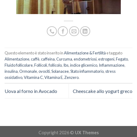
Questo elemento è stato inserito in
Alimentazione & Fertilità
e taggato
Alimentazione
,
caffè
,
caffeina
,
Curcuma
,
endometriosi
,
estrogeni
,
Fegato
,
Fluido follicolare
,
Follicoli
,
follicolo
,
Ibs
,
indice glicemico
,
Infiammazione
,
insulina
,
Ormonale
,
ovociti
,
Solanacee
,
Stato infiammatorio
,
stress
ossidativo
,
Vitamina C
,
Vitamina E
,
Zenzero
.
Uova al forno in Avocado
Cheescake allo yogurt greco
Copyright 2026 ©
UX Themes