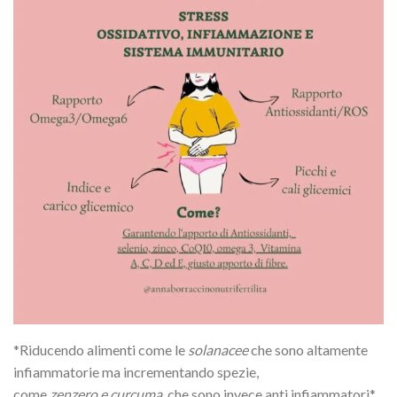
*Riducendo alimenti come le
solanacee
che sono altamente
infiammatorie ma incrementando spezie,
come
zenzero e curcuma
, che sono invece anti infiammatori*