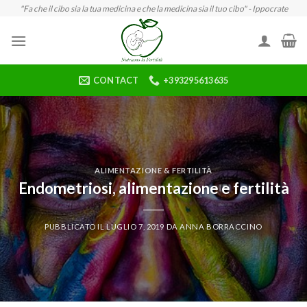
Skip
"Fa che il cibo sia la tua medicina e che la medicina sia il tuo cibo" - Ippocrate
to
content
CONTACT
+393295613635
ALIMENTAZIONE & FERTILITÀ
Endometriosi, alimentazione e fertilità
PUBBLICATO IL
LUGLIO 7, 2019
DA
ANNA BORRACCINO