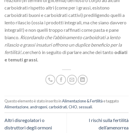
reazioni (in termini di glicemia) del nostro corpo ad alcuni
carboidrati rispetto altri (come per i grassi, esistono
carboidrati buoni e carboidrati cattivi) prediligendo quelli a
lento rilascio (ossia i prodotti integrali, ma che siano davvero
integrali!) e non quelli troppo raffinati come pasta e pane
bianco.
Ricordando che l’abbinamento carboidrati a lento
rilascio e grassi insaturi offrono un duplice beneficio per la
fertilità!
..cercherò in seguito di parlare anche dei tanto
odiati
e temuti grassi.
Questo elemento è stato inserito in
Alimentazione & Fertilità
e taggato
Alimentazione
,
androgeni
,
carboidrati
,
CHO
,
sessuali
.
Altri disregolatori o
I rischi sulla fertilità
distruttori degli ormoni
dell’amenorrea