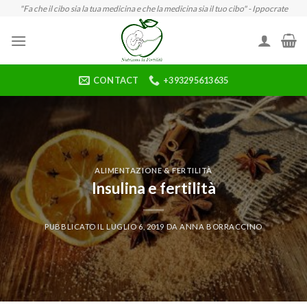
Skip
"Fa che il cibo sia la tua medicina e che la medicina sia il tuo cibo" - Ippocrate
to
content
CONTACT
+393295613635
ALIMENTAZIONE & FERTILITÀ
Insulina e fertilità
PUBBLICATO IL
LUGLIO 6, 2019
DA
ANNA BORRACCINO