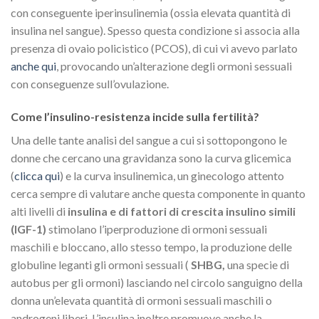
con conseguente iperinsulinemia (ossia elevata quantità di
insulina nel sangue). Spesso questa condizione si associa alla
presenza di ovaio policistico (PCOS), di cui vi avevo parlato
anche qui
, provocando un’alterazione degli ormoni sessuali
con conseguenze sull’ovulazione.
Come l’insulino-resistenza incide sulla fertilità?
Una delle tante analisi del sangue a cui si sottopongono le
donne che cercano una gravidanza sono la curva glicemica
(
clicca qui
) e la curva insulinemica, un ginecologo attento
cerca sempre di valutare anche questa componente in quanto
alti livelli di
insulina e di fattori di crescita insulino simili
(IGF-1)
stimolano l’iperproduzione di ormoni sessuali
maschili e bloccano, allo stesso tempo, la produzione delle
globuline leganti gli ormoni sessuali (
SHBG,
una specie di
autobus per gli ormoni) lasciando nel circolo sanguigno della
donna un’elevata quantità di ormoni sessuali maschili o
androgeni liberi. L’insulina inoltre promuove anche la