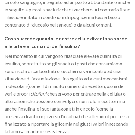
circolo sanguigno, in seguito ad un pasto abbondante o anche
in seguito a piccoli snack ricchi di zucchero. Al contrario il suo
rilascio è inibito in condizioni di ipoglicemia (ossia basso
contenuto di glucosio nel sangue) o da alcuni ormoni.
Cosa succede quando le nostre cellule diventano sorde
alle urla e ai comandi dell’insulina?
Nel momento in cui vengono rilasciate elevate quantità di
insulina, soprattutto se gli snack o i pasti che consumiamo
sono ricchi di carboidrati o zuccheri si va incontro ad una
situazione di “assuefazione” in seguito ad alcuni meccanismi
molecolari (come il diminuito numero di recettori, ossia dei
veri e propri
citofoni
che servono per entrare nella cellula) o
alterazioni che possono coinvolgere non solo i recettori ma
anche l’insulina e i suoi antagonisti in circolo (come la
presenza di anticorpi verso l’insulina) che alterano il processo
finalizzato a riportare la glicemia nei giusti valori innescando
la famosa
insulino-resistenza.