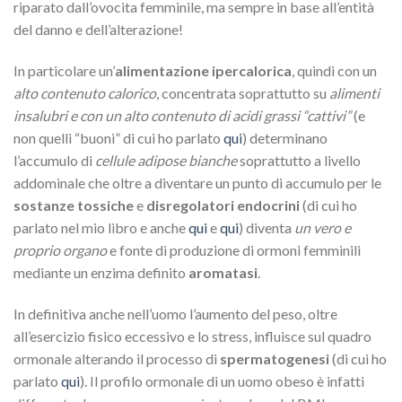
riparato dall’ovocita femminile, ma sempre in base all’entità
del danno e dell’alterazione!
In particolare un’
alimentazione ipercalorica
, quindi con un
alto contenuto calorico
, concentrata soprattutto su
alimenti
insalubri e con un alto contenuto di acidi grassi “cattivi”
(e
non quelli “buoni” di cui ho parlato
qui
) determinano
l’accumulo di
cellule adipose bianche
soprattutto a livello
addominale che oltre a diventare un punto di accumulo per le
sostanze tossiche
e
disregolatori endocrini
(di cui ho
parlato nel mio libro e anche
qui
e
qui
) diventa
un vero e
proprio organo
e fonte di produzione di ormoni femminili
mediante un enzima definito
aromatasi
.
In definitiva anche nell’uomo l’aumento del peso, oltre
all’esercizio fisico eccessivo e lo stress, influisce sul quadro
ormonale alterando il processo di
spermatogenesi
(di cui ho
parlato
qui
). Il profilo ormonale di un uomo obeso è infatti