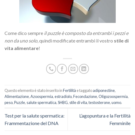
Come dico sempre
il puzzle è composto da entrambi i pezzi e
non da uno solo
, quindi modificate entrambi il vostro
stile di
vita alimentare
!
Questo elemento è stato inserito in
Fertilità
e taggato
adiponectine
,
Alimentazione
,
Azoospermia
,
estradiolo
,
Fecondazione
,
Oligozoospermia
,
peso
,
Puzzle
,
salute spermatica
,
SHBG
,
stile di vita
,
testosterone
,
uomo
.
Test per la salute spermatica:
L’agopuntura e la Fertilità
Frammentazione del DNA
Femminile