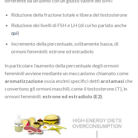
differente da un uomo con un giusto valore del BMI:
Riduzione della frazione totale e libera del testosterone
Riduzione dei livelli di FSH e LH (di cui ho parlato anche
qui
)
Incremento della percentuale, solitamente bassa, di
ormoni femminili: estrone ed estradiolo
In particolare l’aumento della percentuale degli ormoni
femminili avviene mediante un meccanismo chiamato come
aromatizzazione
ossia enzimi specifici detti
arotamasi
che
convertono gli ormoni maschili, come il testosterone (T), in
ormoni femminili:
estrone ed estradiolo (E2)
.