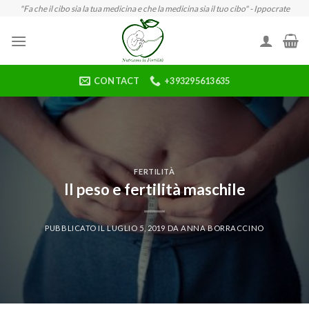
Skip
"Fa che il cibo sia la tua medicina e che la medicina sia il tuo cibo" - Ippocrate
to
content
CONTACT
+393295613635
FERTILITÀ
Il peso e fertilità maschile
PUBBLICATO IL
LUGLIO 5, 2019
DA
ANNA BORRACCINO