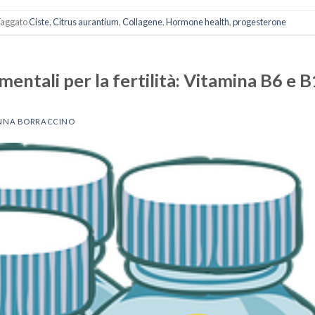
aggato
Ciste
,
Citrus aurantium
,
Collagene
,
Hormone health
,
progesterone
entali per la fertilità: Vitamina B6 e 
NNA BORRACCINO