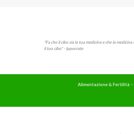
Skip
to
content
"Fa che il cibo sia la tua medicina e che la medicina 
il tuo cibo" - Ippocrate
Alimentazione & Fertilità