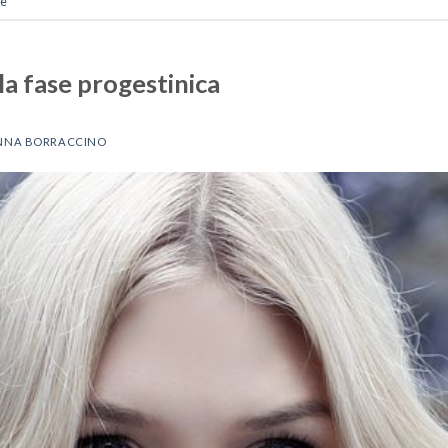
le
a fase progestinica
NNA BORRACCINO