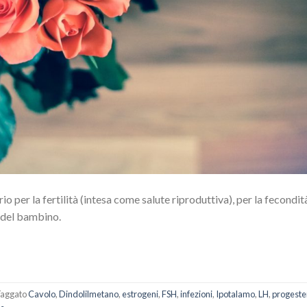
io per la fertilità (intesa come salute riproduttiva), per la fecondi
a del bambino.
aggato
Cavolo
,
Dindolilmetano
,
estrogeni
,
FSH
,
infezioni
,
Ipotalamo
,
LH
,
progeste