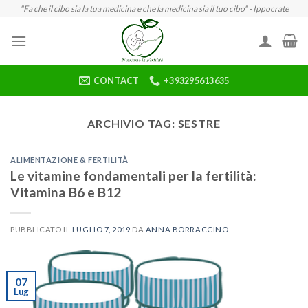
Skip
"Fa che il cibo sia la tua medicina e che la medicina sia il tuo cibo" - Ippocrate
to
content
CONTACT
+393295613635
ARCHIVIO TAG:
SESTRE
ALIMENTAZIONE & FERTILITÀ
Le vitamine fondamentali per la fertilità:
Vitamina B6 e B12
PUBBLICATO IL
LUGLIO 7, 2019
DA
ANNA BORRACCINO
07
Lug