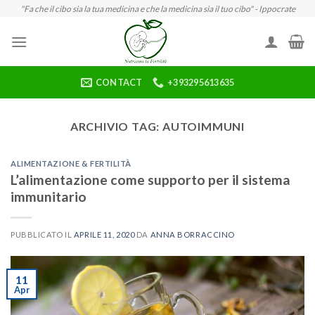
Skip
"Fa che il cibo sia la tua medicina e che la medicina sia il tuo cibo" - Ippocrate
to
content
CONTACT
+393295613635
ARCHIVIO TAG:
AUTOIMMUNI
ALIMENTAZIONE & FERTILITÀ
L’alimentazione come supporto per il sistema
immunitario
PUBBLICATO IL
APRILE 11, 2020
DA
ANNA BORRACCINO
11
Apr