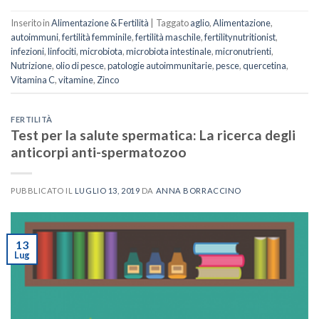
Inserito in
Alimentazione & Fertilità
|
Taggato
aglio
,
Alimentazione
,
autoimmuni
,
fertilità femminile
,
fertilità maschile
,
fertilitynutritionist
,
infezioni
,
linfociti
,
microbiota
,
microbiota intestinale
,
micronutrienti
,
Nutrizione
,
olio di pesce
,
patologie autoimmunitarie
,
pesce
,
quercetina
,
Vitamina C
,
vitamine
,
Zinco
FERTILITÀ
Test per la salute spermatica: La ricerca degli
anticorpi anti-spermatozoo
PUBBLICATO IL
LUGLIO 13, 2019
DA
ANNA BORRACCINO
13
Lug