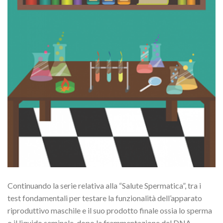
Continuando la serie relativa alla “Salute Spermatica”, tra i
test fondamentali per testare la funzionalità dell’apparato
riproduttivo maschile e il suo prodotto finale ossia lo sperma
o il liquido seminale, dopo la frammentazione del DNA