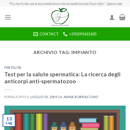
Skip
"Fa che il cibo sia la tua medicina e che la medicina sia il tuo cibo" - Ippocrate
to
content
CONTACT
+393295613635
ARCHIVIO TAG:
IMPIANTO
FERTILITÀ
Test per la salute spermatica: La ricerca degli
anticorpi anti-spermatozoo
PUBBLICATO IL
LUGLIO 13, 2019
DA
ANNA BORRACCINO
13
Lug