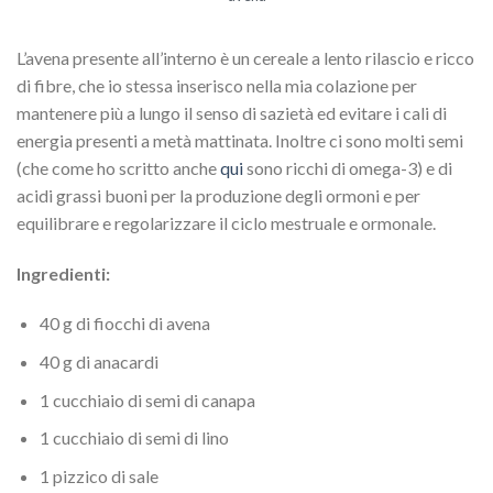
L’avena presente all’interno è un cereale a lento rilascio e ricco
di fibre, che io stessa inserisco nella mia colazione per
mantenere più a lungo il senso di sazietà ed evitare i cali di
energia presenti a metà mattinata. Inoltre ci sono molti semi
(che come ho scritto anche
qui
sono ricchi di omega-3) e di
acidi grassi buoni per la produzione degli ormoni e per
equilibrare e regolarizzare il ciclo mestruale e ormonale.
Ingredienti:
40 g di fiocchi di avena
40 g di anacardi
1 cucchiaio di semi di canapa
1 cucchiaio di semi di lino
1 pizzico di sale