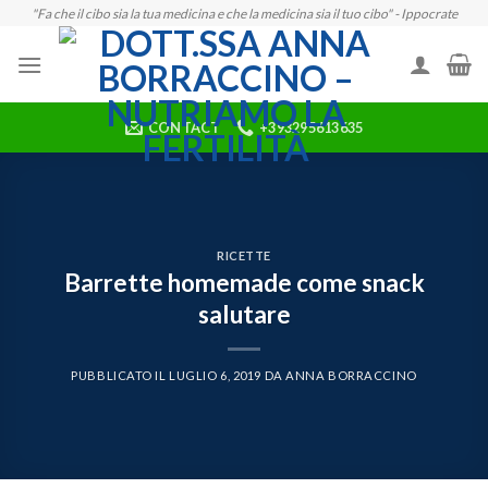
Skip
"Fa che il cibo sia la tua medicina e che la medicina sia il tuo cibo" - Ippocrate
to
content
CONTACT
+393295613635
RICETTE
Barrette homemade come snack
salutare
PUBBLICATO IL
LUGLIO 6, 2019
DA
ANNA BORRACCINO