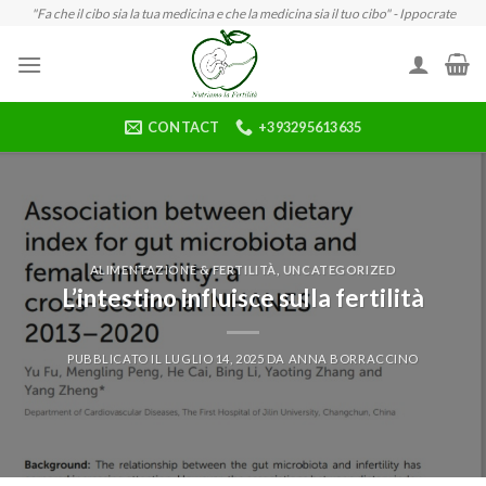
Skip
"Fa che il cibo sia la tua medicina e che la medicina sia il tuo cibo" - Ippocrate
to
content
CONTACT
+393295613635
ALIMENTAZIONE & FERTILITÀ
,
UNCATEGORIZED
L’intestino influisce sulla fertilità
PUBBLICATO IL
LUGLIO 14, 2025
DA
ANNA BORRACCINO