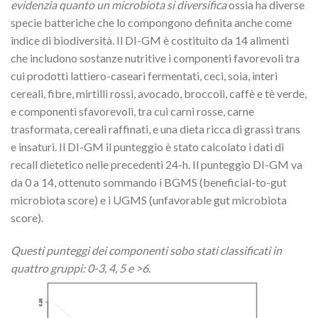
evidenzia quanto un microbiota si diversifica
ossia ha diverse
specie batteriche che lo compongono definita anche come
indice di biodiversità. Il DI-GM è costituito da 14 alimenti
che includono sostanze nutritive i componenti favorevoli tra
cui prodotti lattiero-caseari fermentati, ceci, soia, interi
cereali, fibre, mirtilli rossi, avocado, broccoli, caffè e tè verde,
e componenti sfavorevoli, tra cui carni rosse, carne
trasformata, cereali raffinati, e una dieta ricca di grassi trans
e insaturi. Il DI-GM il punteggio è stato calcolato i dati di
recall dietetico nelle precedenti 24-h. Il punteggio DI-GM va
da 0 a 14, ottenuto sommando i BGMS (beneficial-to-gut
microbiota score) e i UGMS (unfavorable gut microbiota
score).
Questi punteggi dei componenti sobo stati classificati in
quattro gruppi: 0-3, 4, 5 e >6
.