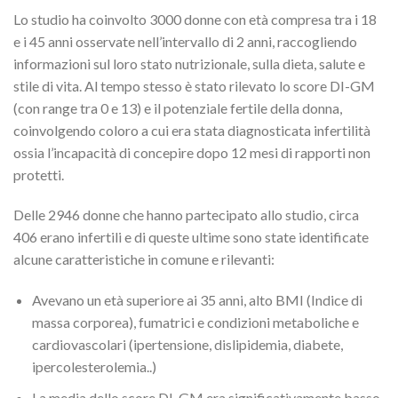
Lo studio ha coinvolto 3000 donne con età compresa tra i 18
e i 45 anni osservate nell’intervallo di 2 anni, raccogliendo
informazioni sul loro stato nutrizionale, sulla dieta, salute e
stile di vita. Al tempo stesso è stato rilevato lo score DI-GM
(con range tra 0 e 13) e il potenziale fertile della donna,
coinvolgendo coloro a cui era stata diagnosticata infertilità
ossia l’incapacità di concepire dopo 12 mesi di rapporti non
protetti.
Delle 2946 donne che hanno partecipato allo studio, circa
406 erano infertili e di queste ultime sono state identificate
alcune caratteristiche in comune e rilevanti:
Avevano un età superiore ai 35 anni, alto BMI (Indice di
massa corporea), fumatrici e condizioni metaboliche e
cardiovascolari (ipertensione, dislipidemia, diabete,
ipercolesterolemia..)
La media dello score DI-GM era significativamente basso