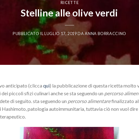
RICETTE
Stelline alle olive verdi
PUBBLICATO IL
LUGLIO 17, 2019
DA
ANNA BORRACCINO
o anticipato (clicca
qui
) la pubblicazione di questa ricetta molto v
dei piccoli sfizi culinari anche se sta seguendo un
percorso alimen
vedete di seguito. sta seguendo un
percorso alimentare
finalizzato al
 di Hashimoto, patologia autoimmunitaria, tuttavia ciò non vuol dire
 terapeutico.