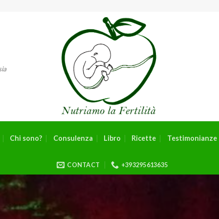
sia
Chi sono?
Consulenza
Libro
Ricette
Testimonianze 
CONTACT
+393295613635