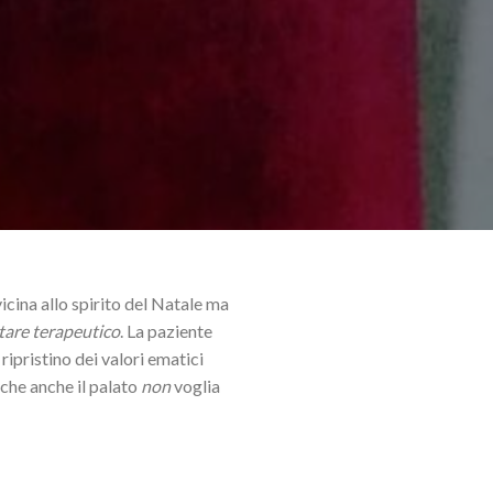
icina allo spirito del Natale ma
tare terapeutico
. La paziente
 ripristino dei valori ematici
 che anche il palato
non
voglia