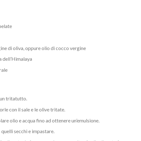
pelate
ine di oliva, oppure olio di cocco vergine
sa dell’Himalaya
rale
un tritatutto.
e con il sale e le olive tritate.
lare olio e acqua fino ad ottenere un’emulsione.
a quelli secchi e impastare.