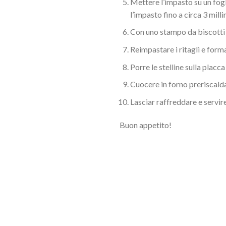
Mettere l’impasto su un fogl
l’impasto fino a circa 3 mill
Con uno stampo da biscotti a
Reimpastare i ritagli e forma
Porre le stelline sulla placca
Cuocere in forno preriscalda
Lasciar raffreddare e servire
Buon appetito!