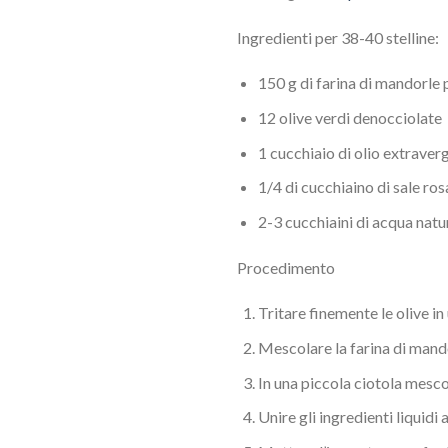
Ingredienti per 38-40 stelline:
150 g di farina di mandorle 
12 olive verdi denocciolate
1 cucchiaio di olio extraverg
1/4 di cucchiaino di sale ro
2-3 cucchiaini di acqua natu
Procedimento
Tritare finemente le olive in 
Mescolare la farina di mandorl
In una piccola ciotola mesco
Unire gli ingredienti liquidi 