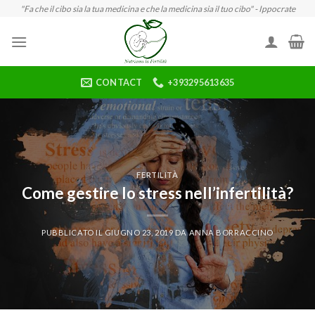
Skip
"Fa che il cibo sia la tua medicina e che la medicina sia il tuo cibo" - Ippocrate
to
content
CONTACT
+393295613635
FERTILITÀ
Come gestire lo stress nell’infertilità?
PUBBLICATO IL
GIUGNO 23, 2019
DA
ANNA BORRACCINO