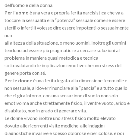
dell’uomo e della donna.
Per l’uomo
è una vera e propria ferita narcisistica che va a
toccare la sessualità e la “potenza” sessuale come se essere
sterili o infertili volesse dire essere impotenti o sessualmente
non
all’altezza della situazione, o meno uomini. Inoltre gli uomini
tendono ad essere più pragmatici e a cercare soluzioni al
problema in maniera quasi metodica e tecnica
sottovalutando le implicazioni emotive che uno stress del
genere porta con sé.
Per le donne
è una ferita legata alla dimensione femminile e
non sessuale, al dover rinunciare alla “pancia” e a tutto quello
che ci gira intorno, con una sensazione di vuoto non solo
emotivo ma anche strettamente fisico, il ventre vuoto, arido e
disabitato, non in grado di generare vita.
Le donne vivono inoltre uno stress fisico molto elevato
dovuto alle ricorrenti visite mediche, alle indagini
diagnostiche invasive e spesso dolorose e pericolose, e poi