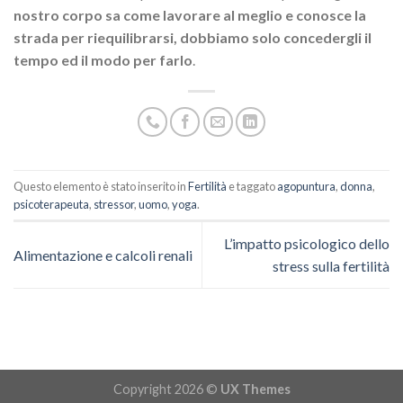
nostro corpo sa come lavorare al
meglio e conosce la
strada per riequilibrarsi, dobbiamo solo concedergli il
tempo ed il modo per farlo
.
Questo elemento è stato inserito in
Fertilità
e taggato
agopuntura
,
donna
,
psicoterapeuta
,
stressor
,
uomo
,
yoga
.
L’impatto psicologico dello
Alimentazione e calcoli renali
stress sulla fertilità
Copyright 2026 ©
UX Themes