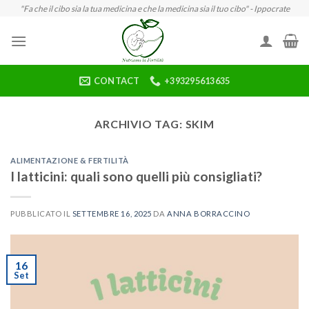
Skip
"Fa che il cibo sia la tua medicina e che la medicina sia il tuo cibo" - Ippocrate
to
content
CONTACT
+393295613635
ARCHIVIO TAG:
SKIM
ALIMENTAZIONE & FERTILITÀ
I latticini: quali sono quelli più consigliati?
PUBBLICATO IL
SETTEMBRE 16, 2025
DA
ANNA BORRACCINO
16
Set