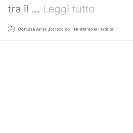
La
tra il …
Leggi tutto
vitamina
C,
il
Dott.ssa Anna Borraccino - Nutriamo la Fertilità
Citrus
Aurantium
e
la
fertilità