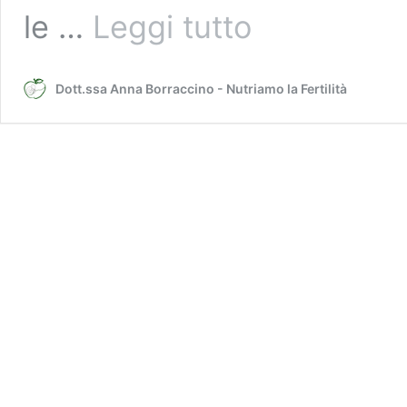
Fertility
le …
Leggi tutto
Torta
con
le
Dott.ssa Anna Borraccino - Nutriamo la Fertilità
noci