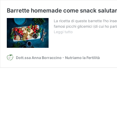
Barrette homemade come snack saluta
La ricetta di queste barrette l’ho ins
famosi picchi glicemici (di cui ho pa
Barrette
Leggi tutto
homemade
come
snack
salutare
Dott.ssa Anna Borraccino - Nutriamo la Fertilità