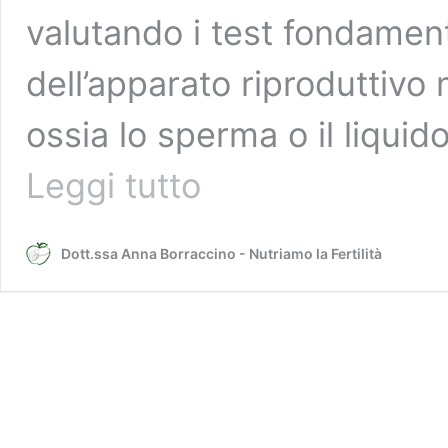
valutando i test fondamenta
dell’apparato riproduttivo 
ossia lo sperma o il liqui
Test
Leggi tutto
per
la
salute
Dott.ssa Anna Borraccino - Nutriamo la Fertilità
spermatica:
Frammentazione
del
DNA