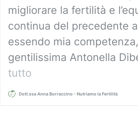
migliorare la fertilità e l’
continua del precedente a
essendo mia competenza, h
gentilissima Antonella Di
Quali
tutto
sono
gli
olii
Dott.ssa Anna Borraccino - Nutriamo la Fertilità
essenziali
per
il
ripristino
dell’equilibrio
ormonale
e