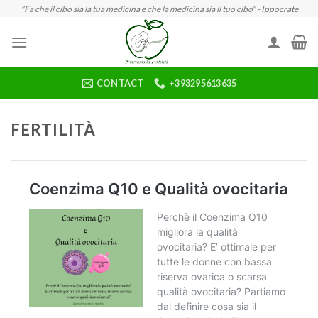
Skip
"Fa che il cibo sia la tua medicina e che la medicina sia il tuo cibo" - Ippocrate
to
content
CONTACT
+393295613635
FERTILITÀ