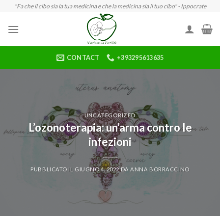
Skip
"Fa che il cibo sia la tua medicina e che la medicina sia il tuo cibo" - Ippocrate
to
content
CONTACT
+393295613635
UNCATEGORIZED
L’ozonoterapia: un’arma contro le
infezioni
PUBBLICATO IL
GIUGNO 4, 2022
DA
ANNA BORRACCINO